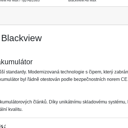
view A8 Max / Typ AB1683
Blackview A8 Max
 Blackview
akumulátor
ší standardy. Modernizovaná technologie s čipem, který zabrání 
Akumulátor byl řádně otestován podle bezpečnostních norem CE
akumulátorových článků. Díky unikátnímu skladovému systému, kt
lní kvalitu.