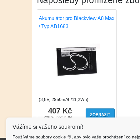
Naposledy prohlížené zbo
Akumulátor pro Blackview A8 Max
/ Typ AB1683
(3,8V, 2950mAh/11,2Wh)
407 Kč
ZOBRAZIT
336.36
bez DPH
Vážíme si vašeho soukromí!
Používáme soubory cookie 🍪, aby bylo vaše procházení co nejp