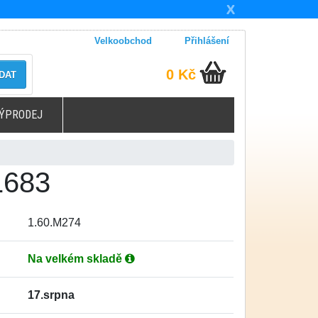
X
Velkoobchod
Přihlášení
0 Kč
DAT
ÝPRODEJ
1683
1.60.M274
Na velkém skladě
17.srpna