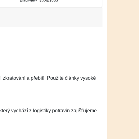
Blackview Typ AB1683
zkratování a přebití. Použité články vysoké
.
erý vychází z logistiky potravin zajišťujeme