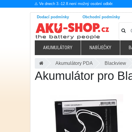
⚠️ Ve dnech 3.-12.8.není možný osobní odběr.
Dodací podmínky
Obchodní podmínky
AKUMULÁTORY
NABÍJEČKY
B
Akumulátory PDA
Blackview
Akumulátor pro Bl