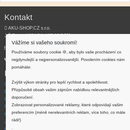
Kontakt
AKU-SHOP.CZ s.r.o.
J.Š.Baara 1331/34, 405 02 Děčín
Vážíme si vašeho soukromí!
info@aku-shop.cz
Používáme soubory cookie 🍪, aby bylo vaše procházení co
nejplynulejší a nejpersonalizovanější. Povolením cookies nám
720 500 500
pomáháte:
Informace
Zvýšit výkon stránky pro lepší rychlost a spolehlivost.
Obchodní podmínky
Přizpůsobit obsah vašim zájmům nabídkou relevantnějších
Doprava a platba
doporučení.
Reklamační formulář
Zobrazovat personalizované reklamy, které odpovídají vašim
Nastavení cookies
preferencím (méně nerelevantních reklam, více toho, co máte
Kde nás najdete
rádi!)
Zpětný odběr vysloužilých elektrozařízení
.
Návod - akumulátory