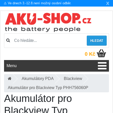
X
⚠️ Ve dnech 3.-12.8.není možný osobní odběr.
HLEDAT
0 Kč
Menu
Akumulátory PDA
Blackview
Akumulátor pro Blackview Typ PHH756060P
Akumulátor pro
Blackview Typ