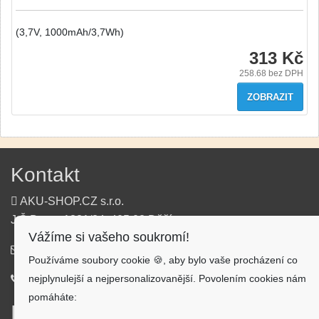
(3,7V, 1000mAh/3,7Wh)
313 Kč
258.68
bez DPH
ZOBRAZIT
Kontakt
AKU-SHOP.CZ s.r.o.
J.Š.Baara 1331/34, 405 02 Děčín
Vážíme si vašeho soukromí!
info@aku-shop.cz
Používáme soubory cookie 🍪, aby bylo vaše procházení co
nejplynulejší a nejpersonalizovanější. Povolením cookies nám
720 500 500
pomáháte:
Informace