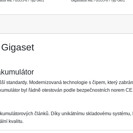
ada ME / GS55-6 / Typ GI01
Gigasada ME / GS55-6 / Typ GI01
 Gigaset
akumulátor
ší standardy. Modernizovaná technologie s čipem, který zabrání 
Akumulátor byl řádně otestován podle bezpečnostních norem CE
akumulátorových článků. Díky unikátnímu skladovému systému, kt
lní kvalitu.