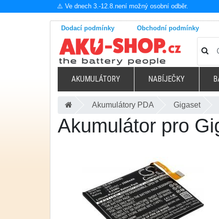
⚠️ Ve dnech 3.-12.8.není možný osobní odběr.
Dodací podmínky
Obchodní podmínky
AKUMULÁTORY
NABÍJEČKY
B
Akumulátory PDA
Gigaset
Akumulátor pro G