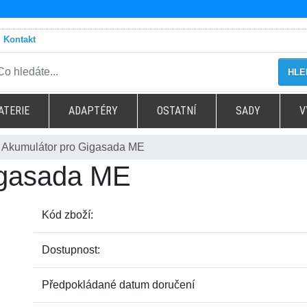
Kontakt
HLE
ATERIE
ADAPTÉRY
OSTATNÍ
SADY
V
Akumulátor pro Gigasada ME
igasada ME
Kód zboží:
Dostupnost:
Předpokládané datum doručení