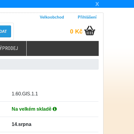
X
Velkoobchod
Přihlášení
0 Kč
DAT
ÝPRODEJ
1.60.GIS.1.1
Na velkém skladě
14.srpna