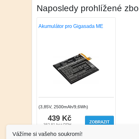
Naposledy prohlížené zbo
Akumulátor pro Gigasada ME
(3,85V, 2500mAh/9,6Wh)
439 Kč
ZOBRAZIT
362.81
bez DPH
Vážíme si vašeho soukromí!