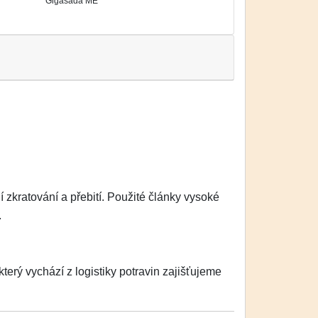
Gigasada ME
zkratování a přebití. Použité články vysoké
.
erý vychází z logistiky potravin zajišťujeme