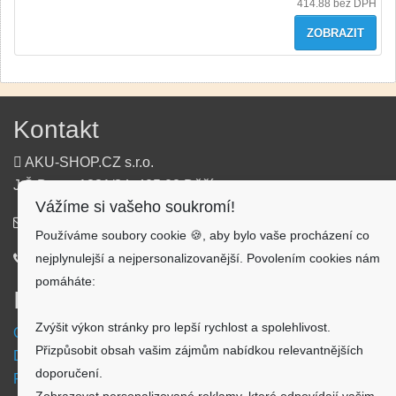
414.88
bez DPH
ZOBRAZIT
Kontakt
AKU-SHOP.CZ s.r.o.
J.Š.Baara 1331/34, 405 02 Děčín
Vážíme si vašeho soukromí!
info@aku-shop.cz
Používáme soubory cookie 🍪, aby bylo vaše procházení co
nejplynulejší a nejpersonalizovanější. Povolením cookies nám
720 500 500
pomáháte:
Informace
Zvýšit výkon stránky pro lepší rychlost a spolehlivost.
Obchodní podmínky
Přizpůsobit obsah vašim zájmům nabídkou relevantnějších
Doprava a platba
doporučení.
Reklamační formulář