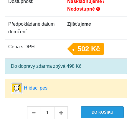
Dostupnost:
Naskladňujeme /
Nedostupné
Předpokládané datum
Zjišťujeme
doručení
Cena s DPH
502 Kč
Do dopravy zdarma zbývá 498 Kč
Hlídací pes