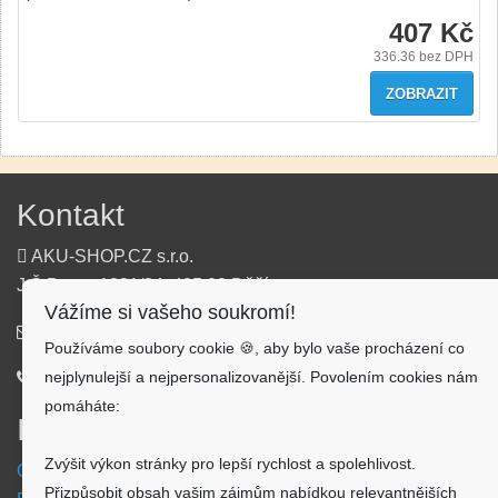
407 Kč
336.36
bez DPH
ZOBRAZIT
Kontakt
AKU-SHOP.CZ s.r.o.
J.Š.Baara 1331/34, 405 02 Děčín
Vážíme si vašeho soukromí!
info@aku-shop.cz
Používáme soubory cookie 🍪, aby bylo vaše procházení co
nejplynulejší a nejpersonalizovanější. Povolením cookies nám
720 500 500
pomáháte:
Informace
Zvýšit výkon stránky pro lepší rychlost a spolehlivost.
Obchodní podmínky
Přizpůsobit obsah vašim zájmům nabídkou relevantnějších