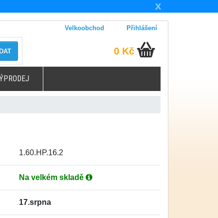
X
Velkoobchod
Přihlášení
0 Kč
DAT
ÝPRODEJ
1.60.HP.16.2
Na velkém skladě
17.srpna