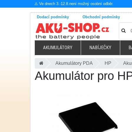
⚠️ Ve dnech 3.-12.8.není možný osobní odběr.
Dodací podmínky
Obchodní podmínky
AKUMULÁTORY
NABÍJEČKY
B
Akumulátory PDA
HP
Aku
Akumulátor pro H