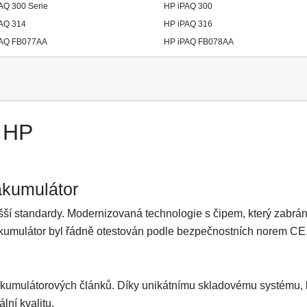
AQ 300 Serie
HP iPAQ 300
AQ 314
HP iPAQ 316
PAQ FB077AA
HP iPAQ FB078AA
n HP
akumulátor
ší standardy. Modernizovaná technologie s čipem, který zabrání 
Akumulátor byl řádně otestován podle bezpečnostních norem CE
akumulátorových článků. Díky unikátnímu skladovému systému, kt
lní kvalitu.