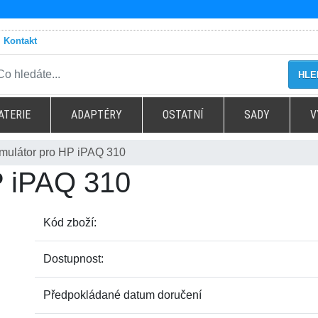
Kontakt
HLE
ATERIE
ADAPTÉRY
OSTATNÍ
SADY
V
mulátor pro HP iPAQ 310
P iPAQ 310
Kód zboží:
Dostupnost:
Předpokládané datum doručení