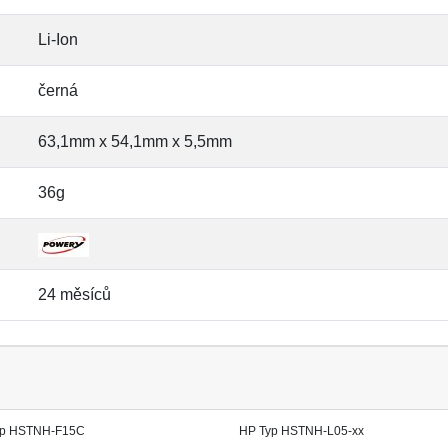
Li-Ion
černá
63,1mm x 54,1mm x 5,5mm
36g
24 měsíců
yp HSTNH-F15C
HP Typ HSTNH-L05-xx