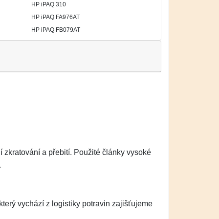
HP iPAQ 310
HP iPAQ FA976AT
HP iPAQ FB079AT
zkratování a přebití. Použité články vysoké
.
erý vychází z logistiky potravin zajišťujeme