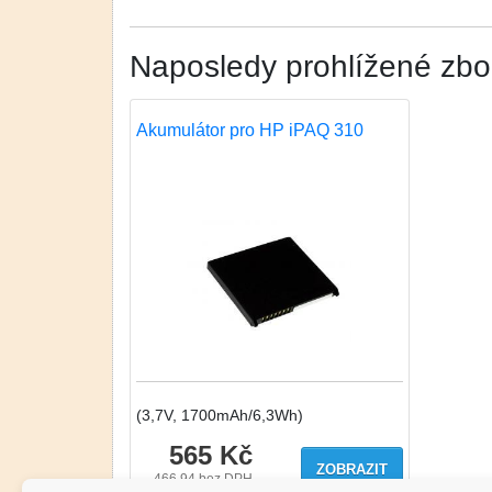
Naposledy prohlížené zbo
Akumulátor pro HP iPAQ 310
(3,7V, 1700mAh/6,3Wh)
565 Kč
ZOBRAZIT
466.94
bez DPH