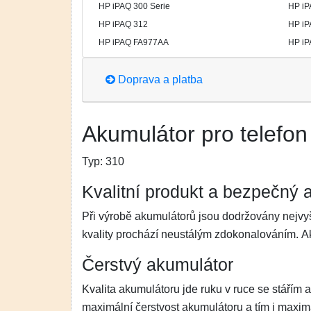
HP iPAQ 300 Serie
HP iP
HP iPAQ 312
HP iP
HP iPAQ FA977AA
HP i
Doprava a platba
Akumulátor pro telefo
Typ:
310
Kvalitní produkt a bezpečný 
Při výrobě akumulátorů jsou dodržovány nejvyš
kvality prochází neustálým zdokonalováním. 
Čerstvý akumulátor
Kvalita akumulátoru jde ruku v ruce se stářím 
maximální čerstvost akumulátoru a tím i maximá