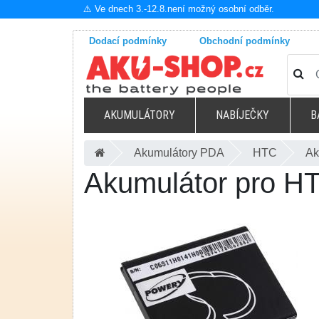
⚠️ Ve dnech 3.-12.8.není možný osobní odběr.
Dodací podmínky
Obchodní podmínky
AKUMULÁTORY
NABÍJEČKY
B
Akumulátory PDA
HTC
Ak
Akumulátor pro HT