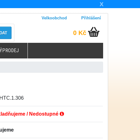
X
Velkoobchod
Přihlášení
0 Kč
DAT
ÝPRODEJ
.HTC.1.306
ladňujeme / Nedostupné
ťujeme