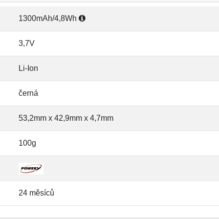
1300mAh/4,8Wh
3,7V
Li-Ion
černá
53,2mm x 42,9mm x 4,7mm
100g
24 měsíců