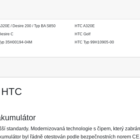
320E / Desire 200 / Typ BA S850
HTC A320E
esire C
HTC Golf
Typ 35H00194-04M
HTC Typ 99H10905-00
n HTC
akumulátor
ší standardy. Modernizovaná technologie s čipem, který zabrání 
Akumulátor byl řádně otestován podle bezpečnostních norem CE