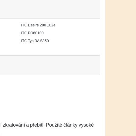
HTC Desire 200 102e
HTC PO60100
HTC Typ BA S850
zkratování a přebití. Použité články vysoké
.