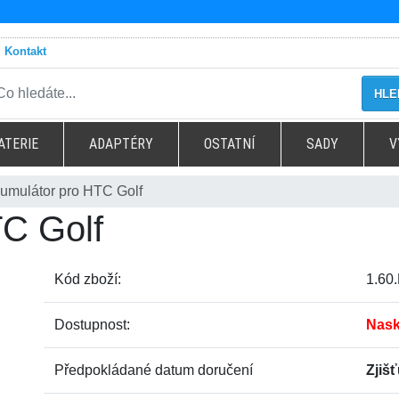
Kontakt
HLE
ATERIE
ADAPTÉRY
OSTATNÍ
SADY
V
umulátor pro HTC Golf
C Golf
Kód zboží:
1.60
Dostupnost:
Nask
Předpokládané datum doručení
Zjiš