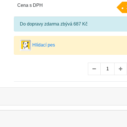
Cena s DPH
Do dopravy zdarma zbývá 687 Kč
Hlídací pes