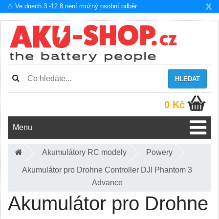
X
⚠️ Ve dnech 3.-12.8.není možný osobní odběr.
HLEDAT
0 Kč
Menu
Akumulátory RC modely
Powery
Akumulátor pro Drohne Controller DJI Phantom 3
Advance
Akumulátor pro Drohne