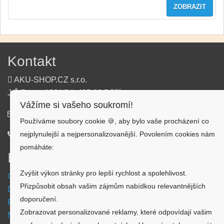
ZOBRAZIT
Kontakt
AKU-SHOP.CZ s.r.o.
J.Š.Baara 1331/34, 405 02 Děčín
Vážíme si vašeho soukromí!
info@aku-shop.cz
Používáme soubory cookie 🍪, aby bylo vaše procházení co
nejplynulejší a nejpersonalizovanější. Povolením cookies nám
720 500 500
pomáháte:
Informace
Zvýšit výkon stránky pro lepší rychlost a spolehlivost.
Obchodní podmínky
Přizpůsobit obsah vašim zájmům nabídkou relevantnějších
Doprava a platba
doporučení.
Reklamační formulář
Zobrazovat personalizované reklamy, které odpovídají vašim
Nastavení cookies