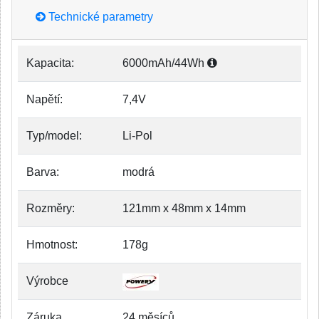
Technické parametry
Kapacita:
6000mAh/44Wh
Napětí:
7,4V
Typ/model:
Li-Pol
Barva:
modrá
Rozměry:
121mm x 48mm x 14mm
Hmotnost:
178g
Výrobce
Záruka
24 měsíců