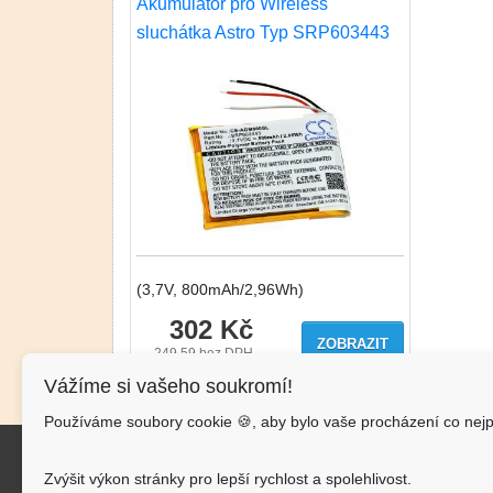
Akumulátor pro Wireless
sluchátka Astro Typ SRP603443
(3,7V, 800mAh/2,96Wh)
302 Kč
ZOBRAZIT
249.59
bez DPH
Vážíme si vašeho soukromí!
Používáme soubory cookie 🍪, aby bylo vaše procházení co nejp
Kon
Zvýšit výkon stránky pro lepší rychlost a spolehlivost.