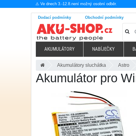
⚠️ Ve dnech 3.-12.8.není možný osobní odběr.
Dodací podmínky
Obchodní podmínky
AKUMULÁTORY
NABÍJEČKY
B
Akumulátory sluchátka
Astro
Akumulátor pro Wi