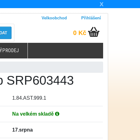
X
Velkoobchod
Přihlášení
0 Kč
DAT
ÝPRODEJ
Typ SRP603443
1.84.AST.999.1
Na velkém skladě
17.srpna