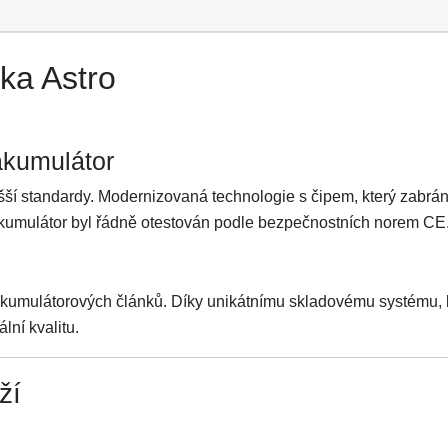
ka Astro
akumulátor
ší standardy. Modernizovaná technologie s čipem, který zabrání 
Akumulátor byl řádně otestován podle bezpečnostních norem CE
akumulátorových článků. Díky unikátnímu skladovému systému, kt
lní kvalitu.
ží