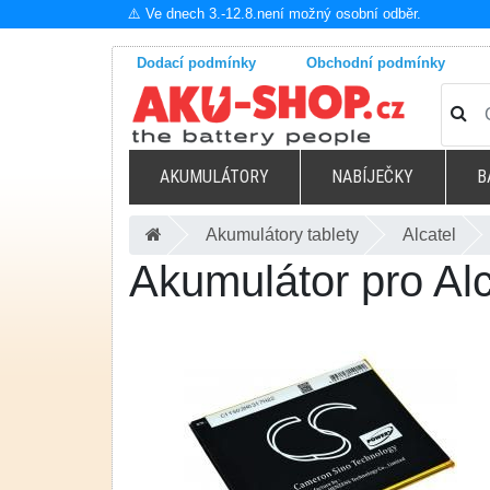
⚠️ Ve dnech 3.-12.8.není možný osobní odběr.
Dodací podmínky
Obchodní podmínky
AKUMULÁTORY
NABÍJEČKY
B
Akumulátory tablety
Alcatel
Akumulátor pro Al