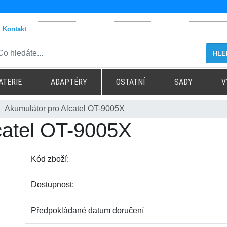
Kontakt
HLE
ATERIE
ADAPTÉRY
OSTATNÍ
SADY
V
Akumulátor pro Alcatel OT-9005X
catel OT-9005X
Kód zboží:
Dostupnost:
Předpokládané datum doručení