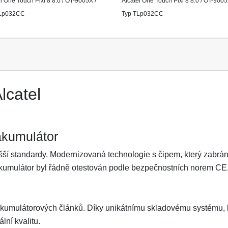
l One Touch Pixi 8 8.0 / OT-9005X /
Alcatel One Touch Pixi 8 8.0 / OT-9005
TLp032CC
Typ TLp032CC
lcatel
akumulátor
ší standardy. Modernizovaná technologie s čipem, který zabrání 
Akumulátor byl řádně otestován podle bezpečnostních norem CE
akumulátorových článků. Díky unikátnímu skladovému systému, kt
lní kvalitu.