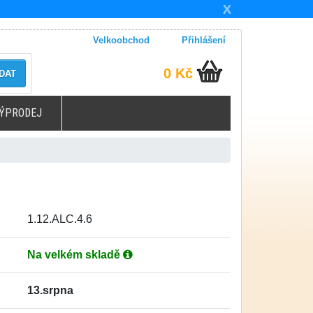
X
Velkoobchod
Přihlášení
0 Kč
DAT
ÝPRODEJ
1.12.ALC.4.6
Na velkém skladě
13.srpna