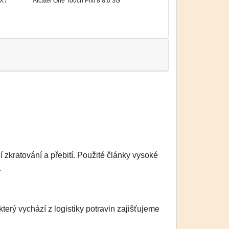
X /
Alcatel One Touch Pixi 8 8.0 3G
zkratování a přebití. Použité články vysoké
.
erý vychází z logistiky potravin zajišťujeme