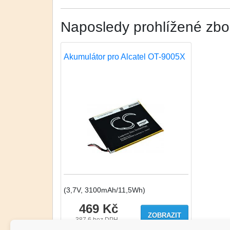
Naposledy prohlížené zbo
Akumulátor pro Alcatel OT-9005X
(3,7V, 3100mAh/11,5Wh)
469 Kč
ZOBRAZIT
387.6
bez DPH