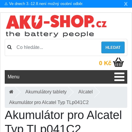
X
⚠️ Ve dnech 3.-12.8.není možný osobní odběr.
HLEDAT
0 Kč
Menu
Akumulátory tablety
Alcatel
Akumulátor pro Alcatel Typ TLp041C2
Akumulátor pro Alcatel
Typ TLp041C2