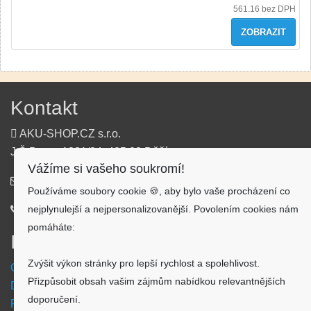
561.16
bez DPH
ZOBRAZIT
Kontakt
AKU-SHOP.CZ s.r.o.
J.Š.Baara 1331/34, 405 02 Děčín
Vážíme si vašeho soukromí!
info@aku-shop.cz
Používáme soubory cookie 🍪, aby bylo vaše procházení co
nejplynulejší a nejpersonalizovanější. Povolením cookies nám
720 500 500
pomáháte:
Informace
Zvýšit výkon stránky pro lepší rychlost a spolehlivost.
Obchodní podmínky
Přizpůsobit obsah vašim zájmům nabídkou relevantnějších
Doprava a platba
doporučení.
Reklamační formulář