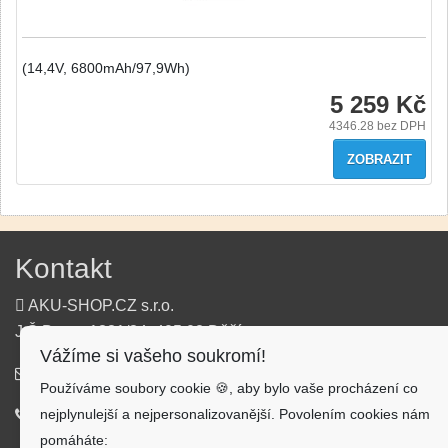
(14,4V, 6800mAh/97,9Wh)
5 259 Kč
4346.28
bez DPH
ZOBRAZIT
Kontakt
AKU-SHOP.CZ s.r.o.
J.Š.Baara 1331/34, 405 02 Děčín
Vážíme si vašeho soukromí!
info@aku-shop.cz
Používáme soubory cookie 🍪, aby bylo vaše procházení co
nejplynulejší a nejpersonalizovanější. Povolením cookies nám
720 500 500
pomáháte: