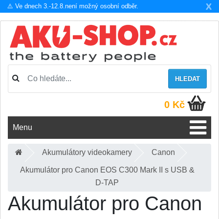
X
⚠️ Ve dnech 3.-12.8.není možný osobní odběr.
HLEDAT
0 Kč
Menu
Akumulátory videokamery
Canon
Akumulátor pro Canon EOS C300 Mark II s USB &
D-TAP
Akumulátor pro Canon