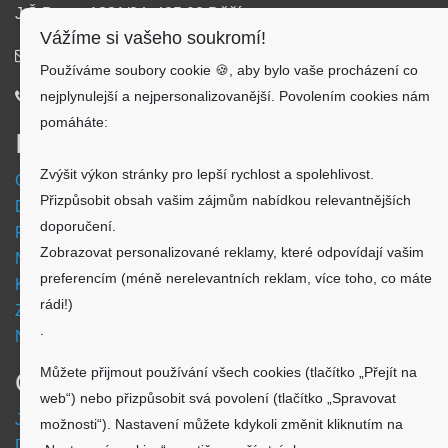
J.Š.Baara 1331/34, 405 02 Děčín
Vážíme si vašeho soukromí!
info@aku-shop.cz
Používáme soubory cookie 🍪, aby bylo vaše procházení co
nejplynulejší a nejpersonalizovanější. Povolením cookies nám
720 500 500
pomáháte:
Informace
Zvýšit výkon stránky pro lepší rychlost a spolehlivost.
Obchodní podmínky
Přizpůsobit obsah vašim zájmům nabídkou relevantnějších
Doprava a platba
doporučení.
Reklamační formulář
Zobrazovat personalizované reklamy, které odpovídají vašim
Nastavení cookies
preferencím (méně nerelevantních reklam, více toho, co máte
Kde nás najdete
rádi!)
Zpětný odběr vysloužilých elektrozařízení
.
Návod - akumulátory
Můžete přijmout používání všech cookies (tlačítko „Přejít na
O nákupu
web“) nebo přizpůsobit svá povolení (tlačítko „Spravovat
Jsme česká společnost
možnosti“). Nastavení můžete kdykoli změnit kliknutím na
Dostupnost zboží