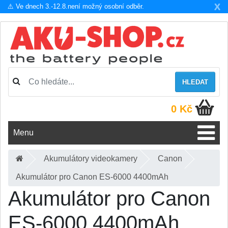
X
⚠️ Ve dnech 3.-12.8.není možný osobní odběr.
HLEDAT
0 Kč
Menu
Akumulátory videokamery
Canon
Akumulátor pro Canon ES-6000 4400mAh
Akumulátor pro Canon
ES-6000 4400mAh