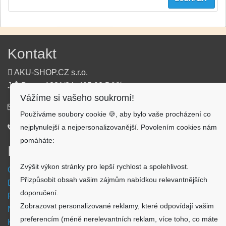
Kontakt
AKU-SHOP.CZ s.r.o.
J.Š.Baara 1331/34, 405 02 Děčín
Vážíme si vašeho soukromí!
info@aku-shop.cz
Používáme soubory cookie 🍪, aby bylo vaše procházení co
nejplynulejší a nejpersonalizovanější. Povolením cookies nám
720 500 500
pomáháte:
Informace
Zvýšit výkon stránky pro lepší rychlost a spolehlivost.
Obchodní podmínky
Přizpůsobit obsah vašim zájmům nabídkou relevantnějších
Doprava a platba
doporučení.
Reklamační formulář
Zobrazovat personalizované reklamy, které odpovídají vašim
Nastavení cookies
preferencím (méně nerelevantních reklam, více toho, co máte
Kde nás najdete