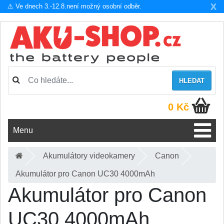
X
⚠️ Ve dnech 3.-12.8.není možný osobní odběr.
HLEDAT
0 Kč
Menu
Akumulátory videokamery
Canon
Akumulátor pro Canon UC30 4000mAh
Akumulátor pro Canon
UC30 4000mAh