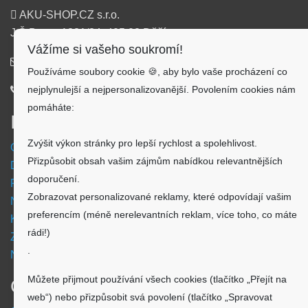
AKU-SHOP.CZ s.r.o.
J.Š.Baara 1331/34, 405 02 Děčín
Vážíme si vašeho soukromí!
info@aku-shop.cz
Používáme soubory cookie 🍪, aby bylo vaše procházení co
nejplynulejší a nejpersonalizovanější. Povolením cookies nám
720 500 500
pomáháte:
Informace
Zvýšit výkon stránky pro lepší rychlost a spolehlivost.
Obchodní podmínky
Přizpůsobit obsah vašim zájmům nabídkou relevantnějších
Doprava a platba
doporučení.
Reklamační formulář
Zobrazovat personalizované reklamy, které odpovídají vašim
Nastavení cookies
preferencím (méně nerelevantních reklam, více toho, co máte
Kde nás najdete
rádi!)
Zpětný odběr vysloužilých elektrozařízení
.
Návod - akumulátory
Můžete přijmout používání všech cookies (tlačítko „Přejít na
O nákupu
web“) nebo přizpůsobit svá povolení (tlačítko „Spravovat