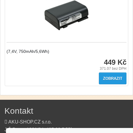
(7,4V, 750mAh/5,6Wh)
449 Kč
371.07
bez DPH
ZOBRAZIT
Kontakt
AKU-SHOP.CZ s.r.o.
J.Š.Baara 1331/34, 405 02 Děčín