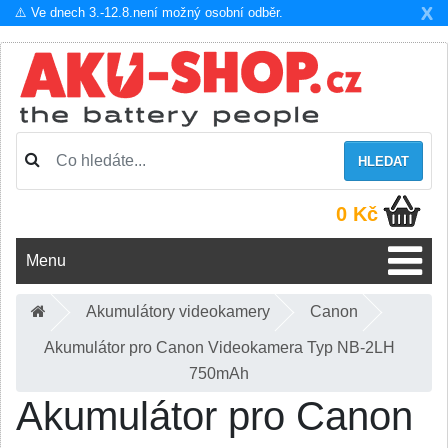
X
⚠️ Ve dnech 3.-12.8.není možný osobní odběr.
HLEDAT
0 Kč
Menu
Akumulátory videokamery
Canon
Akumulátor pro Canon Videokamera Typ NB-2LH
750mAh
Akumulátor pro Canon