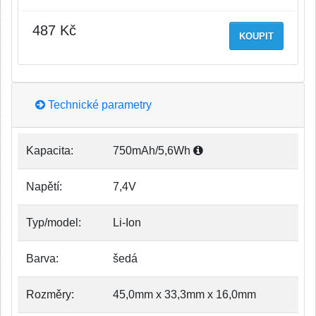
487 Kč
KOUPIT
Technické parametry
Kapacita:
750mAh/5,6Wh
Napětí:
7,4V
Typ/model:
Li-Ion
Barva:
šedá
Rozměry:
45,0mm x 33,3mm x 16,0mm