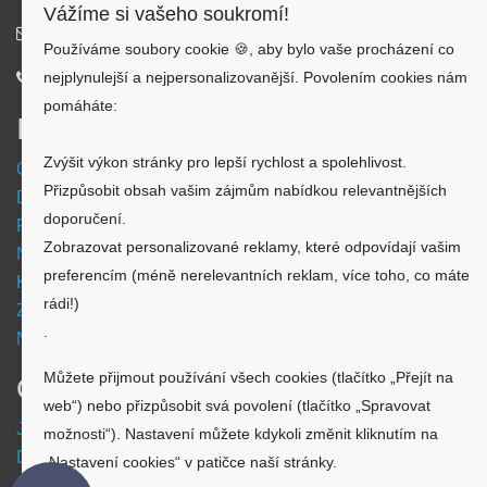
Vážíme si vašeho soukromí!
info@aku-shop.cz
Používáme soubory cookie 🍪, aby bylo vaše procházení co
nejplynulejší a nejpersonalizovanější. Povolením cookies nám
720 500 500
pomáháte:
Informace
Zvýšit výkon stránky pro lepší rychlost a spolehlivost.
Obchodní podmínky
Přizpůsobit obsah vašim zájmům nabídkou relevantnějších
Doprava a platba
doporučení.
Reklamační formulář
Zobrazovat personalizované reklamy, které odpovídají vašim
Nastavení cookies
preferencím (méně nerelevantních reklam, více toho, co máte
Kde nás najdete
rádi!)
Zpětný odběr vysloužilých elektrozařízení
.
Návod - akumulátory
Můžete přijmout používání všech cookies (tlačítko „Přejít na
O nákupu
web“) nebo přizpůsobit svá povolení (tlačítko „Spravovat
Jsme česká společnost
možnosti“). Nastavení můžete kdykoli změnit kliknutím na
Dostupnost zboží
„Nastavení cookies“ v patičce naší stránky.
O výrobci Powery