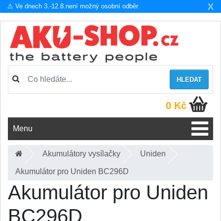
X
⚠️ Ve dnech 3.-12.8.není možný osobní odběr.
HLEDAT
0 Kč
Menu
Akumulátory vysílačky
Uniden
Akumulátor pro Uniden BC296D
Akumulátor pro Uniden
BC296D