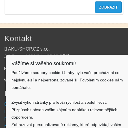
ZOBRAZIT
Kontakt
AKU-SHOP.CZ s.r.o.
J.Š.Baara 1331/34, 405 02 Děčín
Vážíme si vašeho soukromí!
info@aku-shop.cz
Používáme soubory cookie 🍪, aby bylo vaše procházení co
nejplynulejší a nejpersonalizovanější. Povolením cookies nám
720 500 500
pomáháte:
Informace
Zvýšit výkon stránky pro lepší rychlost a spolehlivost.
Obchodní podmínky
Přizpůsobit obsah vašim zájmům nabídkou relevantnějších
Doprava a platba
doporučení.
Reklamační formulář
Zobrazovat personalizované reklamy, které odpovídají vašim
Nastavení cookies