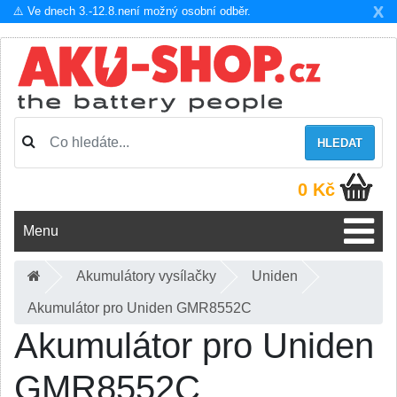
X
⚠️ Ve dnech 3.-12.8.není možný osobní odběr.
HLEDAT
0 Kč
Menu
Akumulátory vysílačky
Uniden
Akumulátor pro Uniden GMR8552C
Akumulátor pro Uniden
GMR8552C