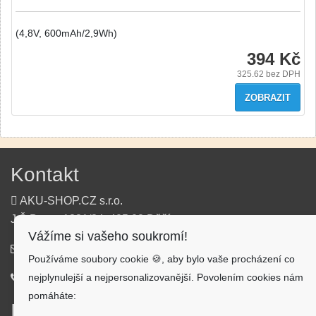
(4,8V, 600mAh/2,9Wh)
394 Kč
325.62
bez DPH
ZOBRAZIT
Kontakt
AKU-SHOP.CZ s.r.o.
J.Š.Baara 1331/34, 405 02 Děčín
Vážíme si vašeho soukromí!
info@aku-shop.cz
Používáme soubory cookie 🍪, aby bylo vaše procházení co
nejplynulejší a nejpersonalizovanější. Povolením cookies nám
720 500 500
pomáháte:
Informace