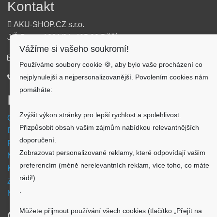
Kontakt
AKU-SHOP.CZ s.r.o.
J.Š.Baara 1331/34, 405 02 Děčín
Vážíme si vašeho soukromí!
info@aku-shop.cz
Používáme soubory cookie 🍪, aby bylo vaše procházení co
nejplynulejší a nejpersonalizovanější. Povolením cookies nám
720 500 500
pomáháte:
Informace
Zvýšit výkon stránky pro lepší rychlost a spolehlivost.
Obchodní podmínky
Přizpůsobit obsah vašim zájmům nabídkou relevantnějších
Doprava a platba
doporučení.
Reklamační formulář
Zobrazovat personalizované reklamy, které odpovídají vašim
Nastavení cookies
preferencím (méně nerelevantních reklam, více toho, co máte
Kde nás najdete
rádi!)
Zpětný odběr vysloužilých elektrozařízení
.
Návod - akumulátory
Můžete přijmout používání všech cookies (tlačítko „Přejít na
O nákupu