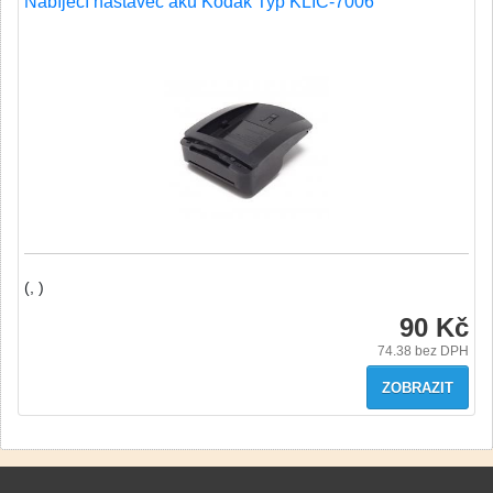
Nabíjecí nástavec aku Kodak Typ KLIC-7006
(, )
90 Kč
74.38
bez DPH
ZOBRAZIT