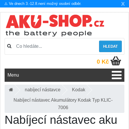
X
⚠️ Ve dnech 3.-12.8.není možný osobní odběr.
HLEDAT
0 Kč
Menu
nabíjecí nástavce
Kodak
Nabíjecí nástavec Akumulátory Kodak Typ KLIC-
7006
Nabíjecí nástavec aku