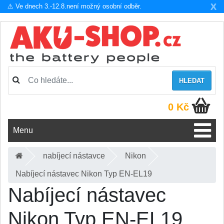
X
⚠️ Ve dnech 3.-12.8.není možný osobní odběr.
HLEDAT
0 Kč
Menu
nabíjecí nástavce
Nikon
Nabíjecí nástavec Nikon Typ EN-EL19
Nabíjecí nástavec
Nikon Typ EN-EL19