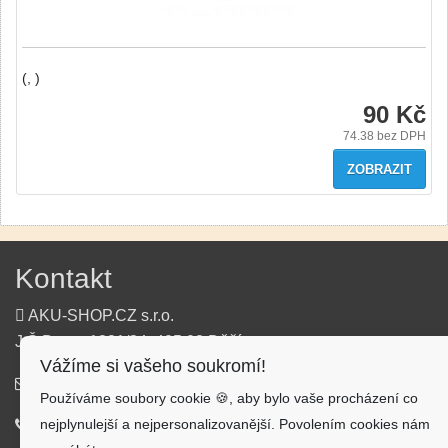
(, )
90 Kč
74.38
bez DPH
ZOBRAZIT
Kontakt
AKU-SHOP.CZ s.r.o.
J.Š.Baara 1331/34, 405 02 Děčín
Vážíme si vašeho soukromí!
info@aku-shop.cz
Používáme soubory cookie 🍪, aby bylo vaše procházení co
nejplynulejší a nejpersonalizovanější. Povolením cookies nám
720 500 500