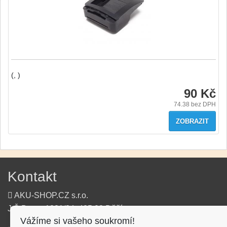
(, )
90 Kč
74.38
bez DPH
ZOBRAZIT
Kontakt
AKU-SHOP.CZ s.r.o.
J.Š.Baara 1331/34, 405 02 Děčín
Vážíme si vašeho soukromí!