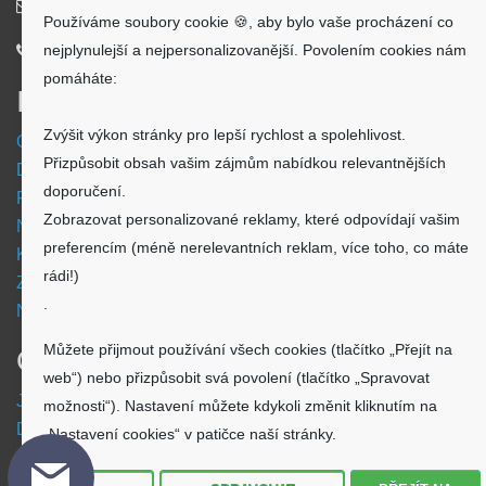
info@aku-shop.cz
Používáme soubory cookie 🍪, aby bylo vaše procházení co
nejplynulejší a nejpersonalizovanější. Povolením cookies nám
720 500 500
pomáháte:
Informace
Zvýšit výkon stránky pro lepší rychlost a spolehlivost.
Obchodní podmínky
Přizpůsobit obsah vašim zájmům nabídkou relevantnějších
Doprava a platba
doporučení.
Reklamační formulář
Zobrazovat personalizované reklamy, které odpovídají vašim
Nastavení cookies
preferencím (méně nerelevantních reklam, více toho, co máte
Kde nás najdete
rádi!)
Zpětný odběr vysloužilých elektrozařízení
.
Návod - akumulátory
Můžete přijmout používání všech cookies (tlačítko „Přejít na
O nákupu
web“) nebo přizpůsobit svá povolení (tlačítko „Spravovat
Jsme česká společnost
možnosti“). Nastavení můžete kdykoli změnit kliknutím na
Dostupnost zboží
„Nastavení cookies“ v patičce naší stránky.
O výrobci Powery
Jak hledat - podle označení přístroje