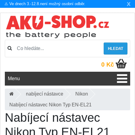
X
⚠️ Ve dnech 3.-12.8.není možný osobní odběr.
HLEDAT
0 Kč
Menu
nabíjecí nástavce
Nikon
Nabíjecí nástavec Nikon Typ EN-EL21
Nabíjecí nástavec
Nikon Typ EN-EL21