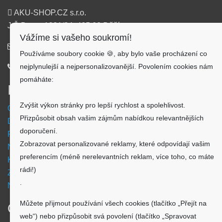
AKU-SHOP.CZ s.r.o.
J.Š.Baara 1331/34, 405 02 Děčín
Vážíme si vašeho soukromí!
info@aku-shop.cz
Používáme soubory cookie 🍪, aby bylo vaše procházení co
nejplynulejší a nejpersonalizovanější. Povolením cookies nám
720 500 500
pomáháte:
Informace
Zvýšit výkon stránky pro lepší rychlost a spolehlivost.
Obchodní podmínky
Přizpůsobit obsah vašim zájmům nabídkou relevantnějších
Doprava a platba
doporučení.
Reklamační formulář
Zobrazovat personalizované reklamy, které odpovídají vašim
Nastavení cookies
preferencím (méně nerelevantních reklam, více toho, co máte
Kde nás najdete
rádi!)
Zpětný odběr vysloužilých elektrozařízení
.
Návod - akumulátory
Můžete přijmout používání všech cookies (tlačítko „Přejít na
O nákupu
web“) nebo přizpůsobit svá povolení (tlačítko „Spravovat