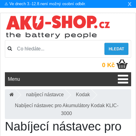
X
⚠️ Ve dnech 3.-12.8.není možný osobní odběr.
HLEDAT
0 Kč
Menu
nabíjecí nástavce
Kodak
Nabíjecí nástavec pro Akumulátory Kodak KLIC-
3000
Nabíjecí nástavec pro