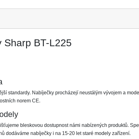
y Sharp BT-L225
a
nější standardy. Nabíječky procházejí neustálým vývojem a mod
nostních norem CE.
odely
šťujeme bleskovou dostupnost námi nabízených produktů. Spe
ů dodáváme nabíječky i na 15-20 let staré modely zařízení.