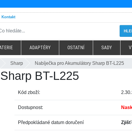
Kontakt
HLE
ATERIE
ADAPTÉRY
OSTATNÍ
SADY
V
Sharp
Nabíječka pro Akumulátory Sharp BT-L225
 Sharp BT-L225
Kód zboží:
2.30
Dostupnost:
Nask
Předpokládané datum doručení
Zjiš