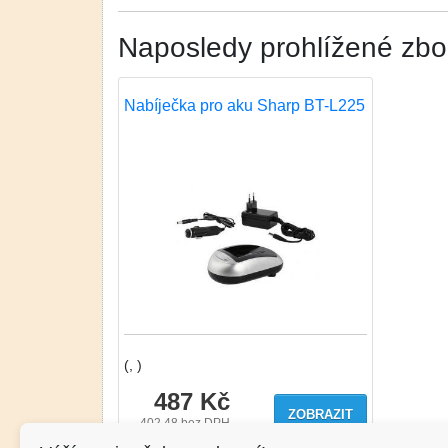
Naposledy prohlížené zbo
Nabíječka pro aku Sharp BT-L225
(, )
487 Kč
ZOBRAZIT
402.48
bez DPH