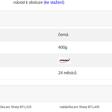
-návod k obsluze (
ke stažení
)
černá
400g
24 měsíců
ečka pro Sharp BT-L225
nabíječka pro Sharp BT-L445