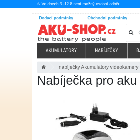
⚠️ Ve dnech 3.-12.8.není možný osobní odběr.
Dodací podmínky
Obchodní podmínky
AKUMULÁTORY
NABÍJEČKY
B
nabíječky Akumulátory videokamery
Nabíječka pro aku