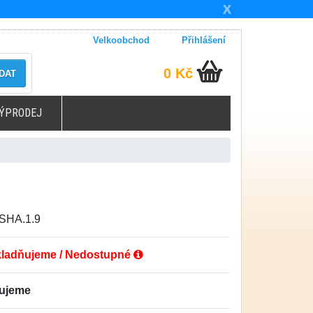
X
Velkoobchod
Přihlášení
0 Kč
DAT
ÝPRODEJ
.SHA.1.9
ladňujeme / Nedostupné
ťujeme