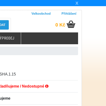
X
Velkoobchod
Přihlášení
0 Kč
DAT
ÝPRODEJ
.SHA.1.15
ladňujeme / Nedostupné
ťujeme