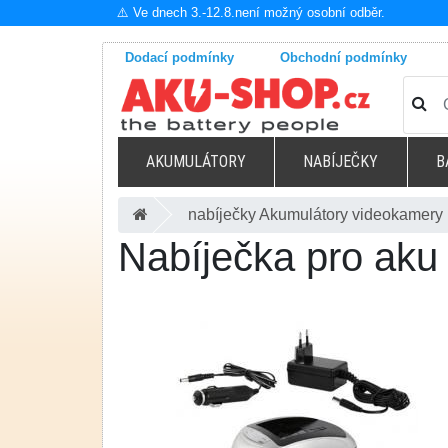
⚠️ Ve dnech 3.-12.8.není možný osobní odběr.
Dodací podmínky
Obchodní podmínky
AKUMULÁTORY
NABÍJEČKY
B
nabíječky Akumulátory videokamery
Nabíječka pro aku