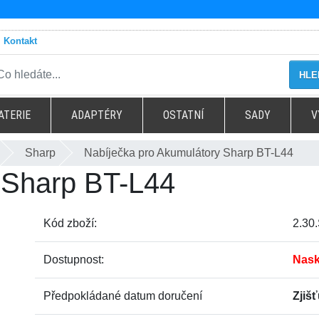
Kontakt
HLE
ATERIE
ADAPTÉRY
OSTATNÍ
SADY
V
Sharp
Nabíječka pro Akumulátory Sharp BT-L44
 Sharp BT-L44
Kód zboží:
2.30
Dostupnost:
Nask
Předpokládané datum doručení
Zjiš