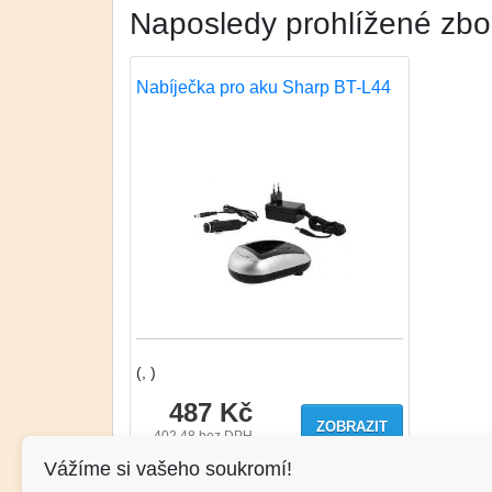
Naposledy prohlížené zbo
Nabíječka pro aku Sharp BT-L44
(, )
487 Kč
ZOBRAZIT
402.48
bez DPH
Vážíme si vašeho soukromí!