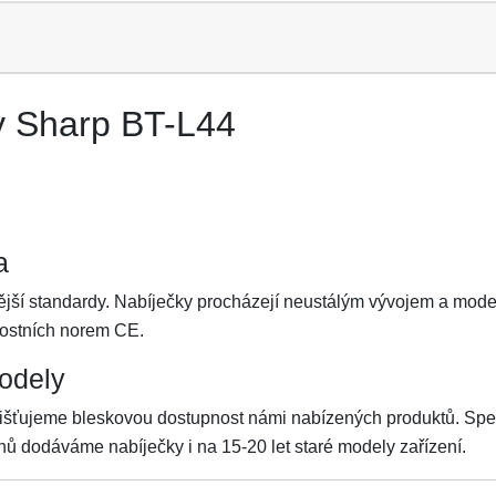
y Sharp BT-L44
a
nější standardy. Nabíječky procházejí neustálým vývojem a mod
nostních norem CE.
odely
šťujeme bleskovou dostupnost námi nabízených produktů. Spe
ů dodáváme nabíječky i na 15-20 let staré modely zařízení.