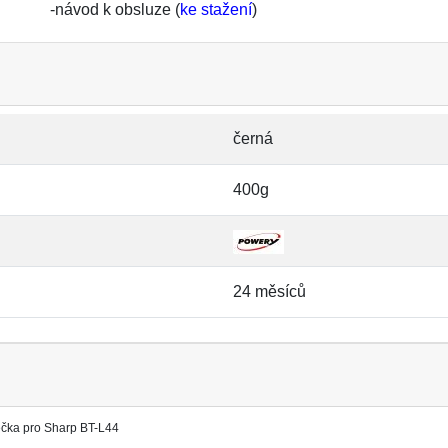
-návod k obsluze (
ke stažení
)
černá
400g
24 měsíců
ečka pro Sharp BT-L44