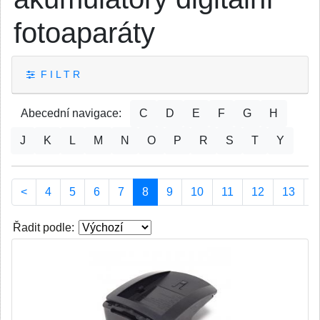
fotoaparáty
F I L T R
Abecední navigace:
C
D
E
F
G
H
J
K
L
M
N
O
P
R
S
T
Y
(current)
<
4
5
6
7
8
9
10
11
12
13
>
Řadit podle: