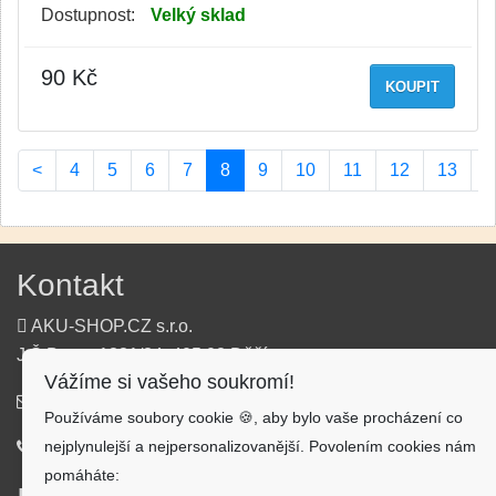
Dostupnost:
Velký sklad
90 Kč
KOUPIT
(current)
<
4
5
6
7
8
9
10
11
12
13
>
Kontakt
AKU-SHOP.CZ s.r.o.
J.Š.Baara 1331/34, 405 02 Děčín
Vážíme si vašeho soukromí!
info@aku-shop.cz
Používáme soubory cookie 🍪, aby bylo vaše procházení co
nejplynulejší a nejpersonalizovanější. Povolením cookies nám
720 500 500
pomáháte: