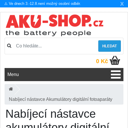
X
⚠️ Ve dnech 3.-12.8.není možný osobní odběr.
HLEDAT
0 Kč
Menu
Nabíjecí nástavce Akumulátory digitální fotoaparáty
Nabíjecí nástavce
akumulátory digitální